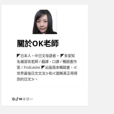
關於OK老師
◤日本人。中日文母語者。 ◤多家知
名補習班老師 / 翻譯、口譯 / 暢銷書作
家 / Podcaster ◤出版兩本暢銷書，≪
世界最強日文文法≫和≪圖解真正用得
到的日文≫。
Spotify
TikTok
YouTube
Threads
Instagram
連結