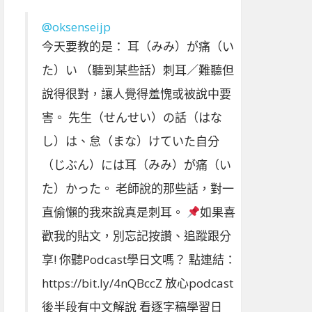
@oksenseijp
今天要教的是： 耳（みみ）が痛（い
た）い （聽到某些話）刺耳／難聽但
說得很對，讓人覺得羞愧或被說中要
害。 先生（せんせい）の話（はな
し）は、怠（まな）けていた自分
（じぶん）には耳（みみ）が痛（い
た）かった。 老師說的那些話，對一
直偷懶的我來說真是刺耳。
如果喜
歡我的貼文，別忘記按讚、追蹤跟分
享! 你聽Podcast學日文嗎？ 點連結：
https://bit.ly/4nQBccZ 放心podcast
後半段有中文解說 看逐字稿學習日