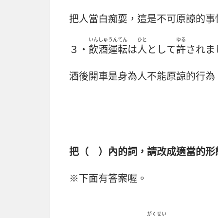
把人當白痴耍，這是不可原諒的事
いんしゅ
うんてん
ひと
ゆる
３・
飲酒
運転
は
人
として
許
されま
酒後開車是身為人不能原諒的行為
把（ ）內的詞，請改成適當的形
※下面有答案喔。
がくせい