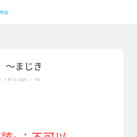
1】～まじき
/
1 月 13, 2025
/
N1