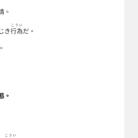
情。
こうい
じき
行為
だ。
。
態。
こうい