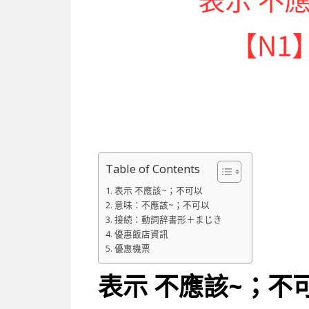
Table of Contents
表示 不應該~；不可以
意味：不應該~；不可以
接続：動詞辞書形＋まじき
優惠飯店資訊
優惠機票
表示
不應該~；不