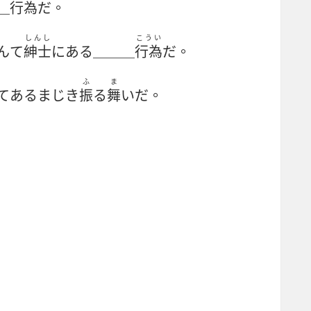
＿
行為
だ。
しんし
こうい
んて
紳士
にある＿＿＿
行為
だ。
ふ
ま
てあるまじき
振
る
舞
いだ。