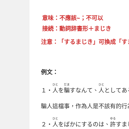
意味：不應該~；不可以
接続：動詞辞書形＋まじき
注意：「するまじき」可換成「す
例文：
ひと
だま
ひと
１・
人
を
騙
すなんて、
人
としてあ
騙人這檔事，作為人是不該有的行
ひと
ゆる
２・
人
をばかにするのは、
許
すま