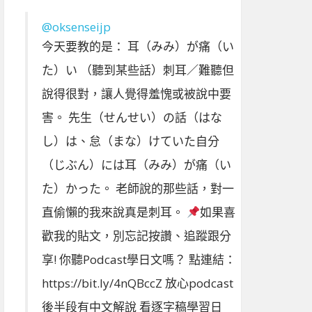
@oksenseijp
今天要教的是： 耳（みみ）が痛（い
た）い （聽到某些話）刺耳／難聽但
說得很對，讓人覺得羞愧或被說中要
害。 先生（せんせい）の話（はな
し）は、怠（まな）けていた自分
（じぶん）には耳（みみ）が痛（い
た）かった。 老師說的那些話，對一
直偷懶的我來說真是刺耳。
如果喜
歡我的貼文，別忘記按讚、追蹤跟分
享! 你聽Podcast學日文嗎？ 點連結：
https://bit.ly/4nQBccZ 放心podcast
後半段有中文解說 看逐字稿學習日