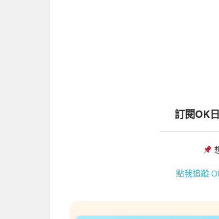
訂閱OK
點我追蹤 O