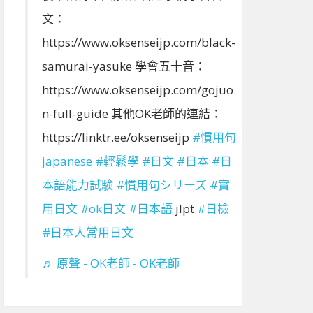
文：
https://www.oksenseijp.com/black-
samurai-yasuke 學會五十音：
https://www.oksenseijp.com/gojuo
n-full-guide 其他OK老師的連結：
https://linktr.ee/oksenseijp
#慣用句
japanese
#輕鬆學
#日文
#日本
#日
本語能力試験
#慣用句シリーズ
#實
用日文
#ok日文
#日本語
jlpt
#日檢
#日本人常用日文
♬ 原聲 - OK老師 - OK老師