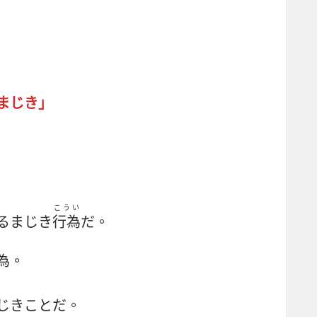
まじき」
こうい
るまじき
行為
だ。
為。
じきことだ。