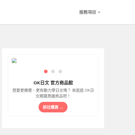
服務項目
OK日文 官方商品館
想要更療癒、更有動力學日文嗎？ 來逛逛 OK日
文精選周邊商品吧！
前往購買 →