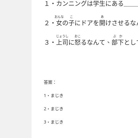
１・カンニングは
学生
にある＿＿
おんな
こ
あ
２・
女
の
子
にドアを
開
けさせるな
じょうし
おこ
ぶか
３・
上司
に
怒
るなんて、
部下
とし
答案：
1・まじき
2・まじき
3・まじき