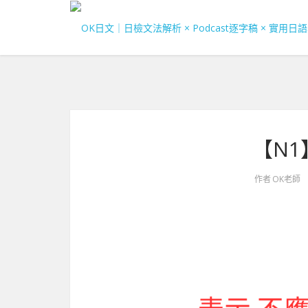
【N
作者
OK老師