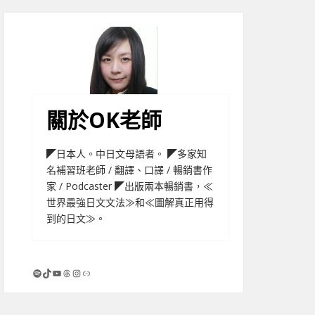
關於OK老師
◤日本人。中日文母語者。 ◤多家知
名補習班老師 / 翻譯、口譯 / 暢銷書作
家 / Podcaster ◤出版兩本暢銷書，≪
世界最強日文文法≫和≪圖解真正用得
到的日文≫。
Spotify
TikTok
YouTube
Threads
Instagram
連結