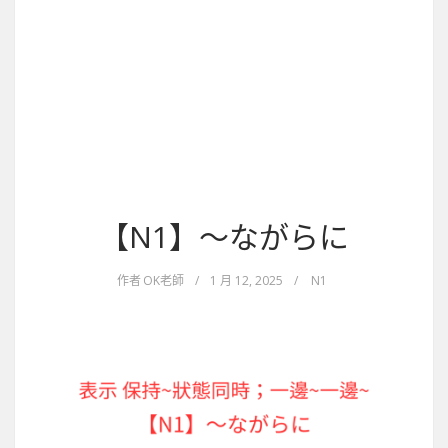
【N1】～ながらに
作者
OK老師
/
1 月 12, 2025
/
N1