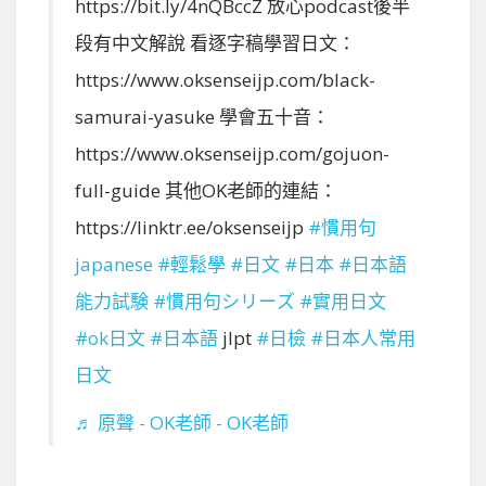
https://bit.ly/4nQBccZ 放心podcast後半
段有中文解說 看逐字稿學習日文：
https://www.oksenseijp.com/black-
samurai-yasuke 學會五十音：
https://www.oksenseijp.com/gojuon-
full-guide 其他OK老師的連結：
https://linktr.ee/oksenseijp
#慣用句
japanese
#輕鬆學
#日文
#日本
#日本語
能力試験
#慣用句シリーズ
#實用日文
#ok日文
#日本語
jlpt
#日檢
#日本人常用
日文
♬ 原聲 - OK老師 - OK老師