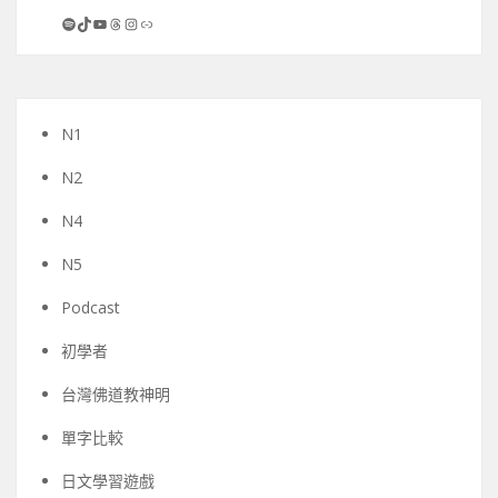
Spotify
TikTok
YouTube
Threads
Instagram
連結
N1
N2
N4
N5
Podcast
初學者
台灣佛道教神明
單字比較
日文學習遊戲