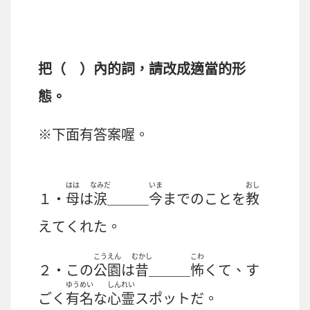
把（ ）內的詞，請改成適當的形
態。
※下面有答案喔。
はは
なみだ
いま
おし
１・
母
は
涙
＿＿＿
今
までのことを
教
えてくれた。
こうえん
むかし
こわ
２・この
公園
は
昔
＿＿＿
怖
くて、す
ゆうめい
しんれい
ごく
有名
な
心霊
スポットだ。