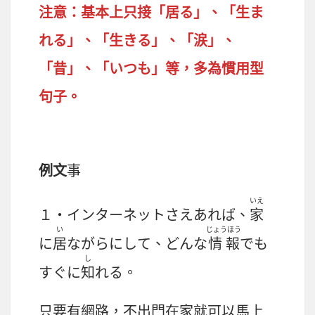
注意：基本上只接「居る」、「生ま
れる」、「生きる」、「涙」、
「昔」、「いつも」等，多為慣用型
句子。
例文
事
いえ
１・インターネットさえあれば、
家
い
じょうほう
に
居
ながらにして、どんな
情報
でも
し
すぐに
知
れる。
只要有網路，不出門在家就可以馬上