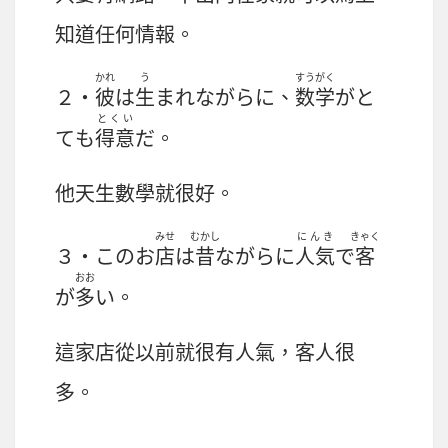
知道任何情報。
かれ
う
すうがく
２・
彼
は
生
まれながらに、
数学
がと
とくい
ても
得意
だ。
他天生數學就很好。
みせ
むかし
にんき
きゃく
３・このお
店
は
昔
ながらに
人気
で
客
おお
が
多
い。
這家店從以前就很有人氣，客人很
多。