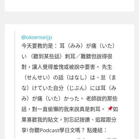
@oksenseijp
今天要教的是： 耳（みみ）が痛（いた）
い （聽到某些話）刺耳／難聽但說得很
對，讓人覺得羞愧或被說中要害。 先生
（せんせい）の話（はなし）は、怠（ま
な）けていた自分（じぶん）には耳（み
み）が痛（いた）かった。 老師說的那些
話，對一直偷懶的我來說真是刺耳。
如
果喜歡我的貼文，別忘記按讚、追蹤跟分
享! 你聽Podcast學日文嗎？ 點連結：