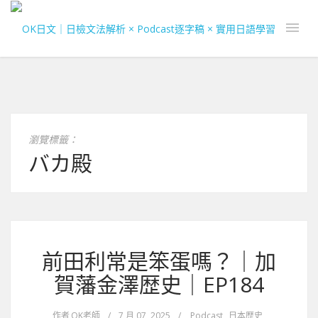
瀏覽標籤：
バカ殿
前田利常是笨蛋嗎？｜加
賀藩金澤歴史｜EP184
作者
OK老師
/
7 月 07, 2025
/
Podcast
,
日本歴史