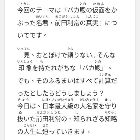
こんかい
との
かめん
今回
のテーマは『バカ
殿
の
仮面
をか
めいくん
まえだとしつね
しんじつ
ぶった
名君
・
前田利常
の
真実
』につ
いてです。
いっけん
たよ
一見
、おとぼけで
頼
りない…そんな
いんしょう
も
との
印象
を
持
たれがちな「バカ
殿
」。
けいさん
でも、そのふるまいはすべて
計算
だ
ったとしたらどうしましょう？
きょう
にほんさいだいきゅう
だいみょうけ
まも
今日
は、
日本最大級
の
大名家
を
守
り
ぬ
まえだとしつね
し
ちりゃく
抜
いた
前田利常
の、
知
られざる
知略
じんせい
せま
の
人生
に
迫
っていきます。