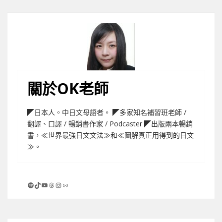
關於OK老師
◤日本人。中日文母語者。 ◤多家知名補習班老師 /
翻譯、口譯 / 暢銷書作家 / Podcaster ◤出版兩本暢銷
書，≪世界最強日文文法≫和≪圖解真正用得到的日文
≫。
Spotify
TikTok
YouTube
Threads
Instagram
連結