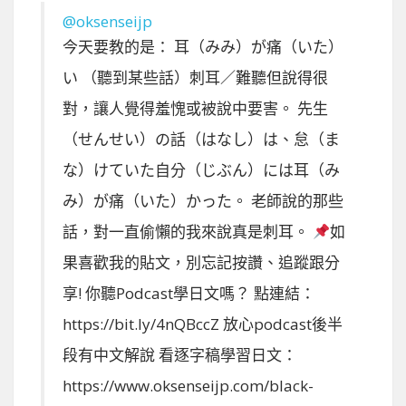
@oksenseijp
今天要教的是： 耳（みみ）が痛（いた）
い （聽到某些話）刺耳／難聽但說得很
對，讓人覺得羞愧或被說中要害。 先生
（せんせい）の話（はなし）は、怠（ま
な）けていた自分（じぶん）には耳（み
み）が痛（いた）かった。 老師說的那些
話，對一直偷懶的我來說真是刺耳。
如
果喜歡我的貼文，別忘記按讚、追蹤跟分
享! 你聽Podcast學日文嗎？ 點連結：
https://bit.ly/4nQBccZ 放心podcast後半
段有中文解說 看逐字稿學習日文：
https://www.oksenseijp.com/black-