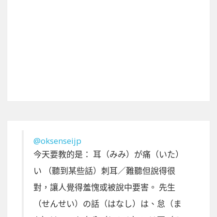
@oksenseijp
今天要教的是： 耳（みみ）が痛（いた）
い （聽到某些話）刺耳／難聽但說得很
對，讓人覺得羞愧或被說中要害。 先生
（せんせい）の話（はなし）は、怠（ま