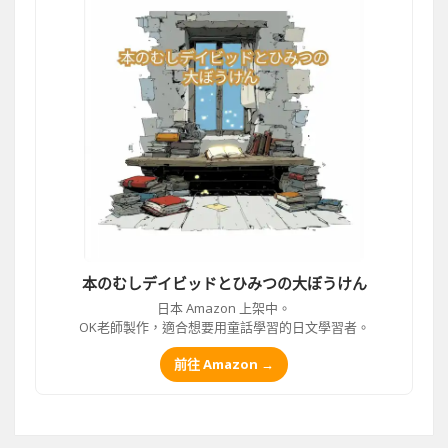
本のむしデイビッドとひみつの大ぼうけん
日本 Amazon 上架中。
OK老師製作，適合想要用童話學習的日文學習者。
前往 Amazon →