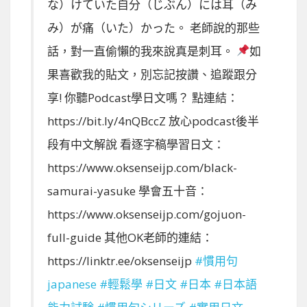
な）けていた自分（じぶん）には耳（み
み）が痛（いた）かった。 老師說的那些
話，對一直偷懶的我來說真是刺耳。
如
果喜歡我的貼文，別忘記按讚、追蹤跟分
享! 你聽Podcast學日文嗎？ 點連結：
https://bit.ly/4nQBccZ 放心podcast後半
段有中文解說 看逐字稿學習日文：
https://www.oksenseijp.com/black-
samurai-yasuke 學會五十音：
https://www.oksenseijp.com/gojuon-
full-guide 其他OK老師的連結：
https://linktr.ee/oksenseijp
#慣用句
japanese
#輕鬆學
#日文
#日本
#日本語