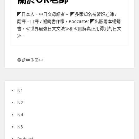
◤日本人。中日文母語者。 ◤多家知名補習班老師 /
翻譯、口譯 / 暢銷書作家 / Podcaster ◤出版兩本暢銷
書，≪世界最強日文文法≫和≪圖解真正用得到的日文
≫。
Spotify
TikTok
YouTube
Threads
Instagram
連結
N1
N2
N4
N5
Podcast