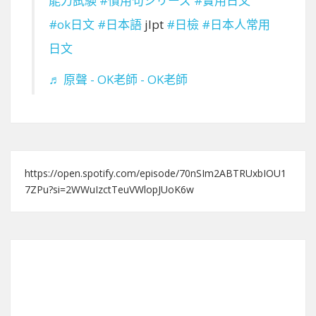
能力試験
#慣用句シリーズ
#實用日文
#ok日文
#日本語
jlpt
#日檢
#日本人常用
日文
♬ 原聲 - OK老師 - OK老師
https://open.spotify.com/episode/70nSIm2ABTRUxbIOU1
7ZPu?si=2WWuIzctTeuVWlopJUoK6w