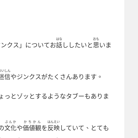
はな
おも
ジンクス」についてお
話
ししたいと
思
いま
めいしん
迷信
やジンクスがたくさんあります。
ょっとゾッとするようなタブーもありま
ぶんか
かちかん
はんえい
の
文化
や
価値観
を
反映
していて、とても