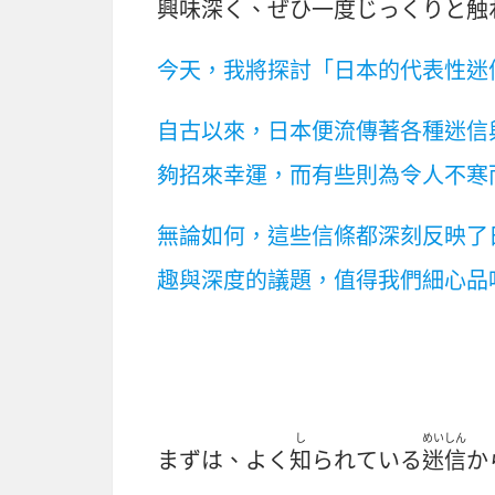
興味
深
く、ぜひ
一度
じっくりと
触
今天，我將探討「日本的代表性迷
自古以來，日本便流傳著各種迷信
夠招來幸運，而有些則為令人不寒
無論如何，這些信條都深刻反映了
趣與深度的議題，值得我們細心品
し
めいしん
まずは、よく
知
られている
迷信
か