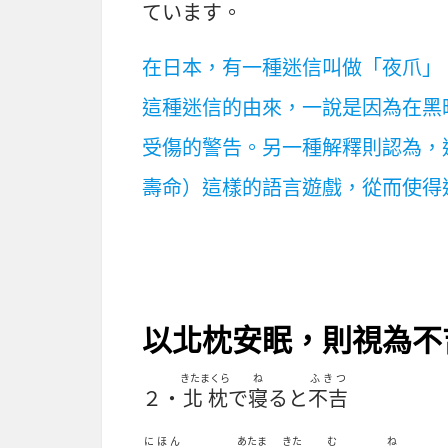
ています。
在日本，有一種迷信叫做「夜爪」
這種迷信的由來，一說是因為在黑
受傷的警告。另一種解釋則認為，
壽命）這樣的語言遊戲，從而使得
以北枕安眠，則視為不
きたまくら
ね
ふきつ
２・
北枕
で
寝
ると
不吉
にほん
あたま
きた
む
ね