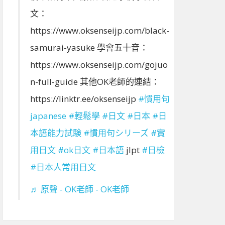
文：
https://www.oksenseijp.com/black-
samurai-yasuke 學會五十音：
https://www.oksenseijp.com/gojuo
n-full-guide 其他OK老師的連結：
https://linktr.ee/oksenseijp
#慣用句
japanese
#輕鬆學
#日文
#日本
#日
本語能力試験
#慣用句シリーズ
#實
用日文
#ok日文
#日本語
jlpt
#日檢
#日本人常用日文
♬ 原聲 - OK老師 - OK老師