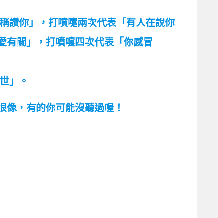
在稱讚你」，打噴嚏兩次代表「有人在說你
愛有關」，打噴嚏四次代表「你感冒
過世」。
很像，有的你可能沒聽過喔！
！