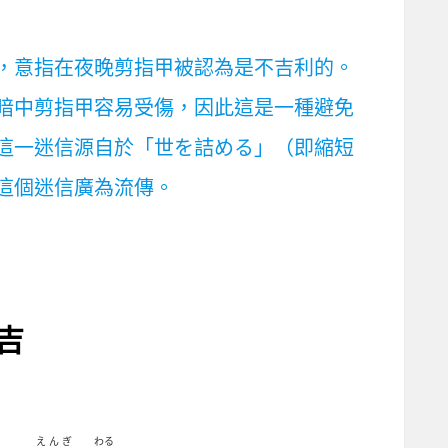
，意指在夜晚剪指甲被認為是不吉利的。
暗中剪指甲容易受傷，因此這是一種避免
這一迷信源自於「世を詰める」（即縮短
這個迷信廣為流傳。
吉
えんぎ
わる