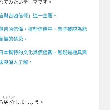
れてみたいテーマです。
信與吉凶信條」這一主題。
與吉凶信條。這些信條中，有些被認為能
而慄的禁忌。
日本獨特的文化與價值觀，無疑是極具興
味與深入了解。
しょうかい
ら
紹介
しましょう。