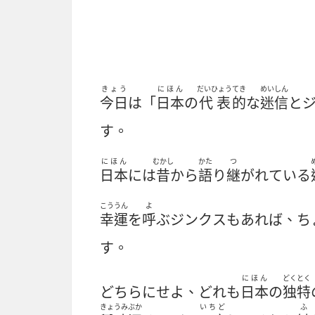
きょう
にほん
だいひょう
てき
めいしん
今日
は「
日本
の
代表
的
な
迷信
と
す。
にほん
むかし
かた
つ
日本
には
昔
から
語
り
継
がれている
こううん
よ
幸運
を
呼
ぶジンクスもあれば、ち
す。
にほん
どくとく
どちらにせよ、どれも
日本
の
独特
きょうみ
ぶか
いちど
ふ