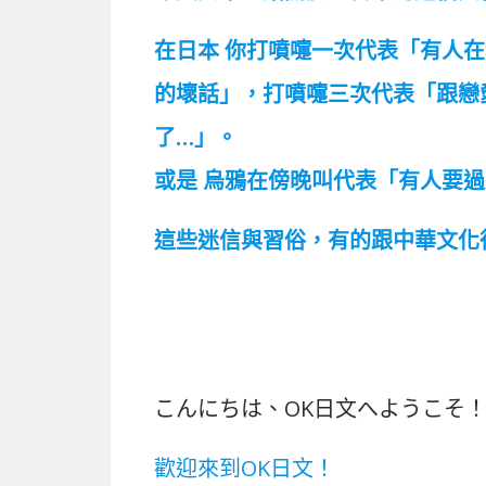
在日本 你打噴嚏一次代表「有人
的壞話」，打噴嚏三次代表「跟戀
了…」。
或是 烏鴉在傍晚叫代表「有人要
這些迷信與習俗，有的跟中華文化
こんにちは、OK日文へようこそ
歡迎來到OK日文！