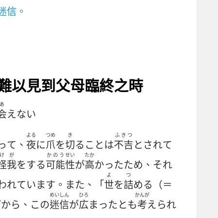
迷信。
難以見到父母臨終之時
あ
会
えない
よる
つめ
き
ふきつ
って、
夜
に
爪
を
切
ることは
不吉
とされて
けが
かのう
せい
たか
怪我
をする
可能
性
が
高
かったため、それ
よ
つ
われています。また、「
世
を
詰
める（＝
めいしん
ひろ
かんが
びから、この
迷信
が
広
まったとも
考
えられ