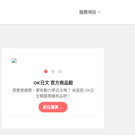
服務項目
OK日文 官方商品館
想要更療癒、更有動力學日文嗎？ 來逛逛 OK日
文精選周邊商品吧！
前往購買 →