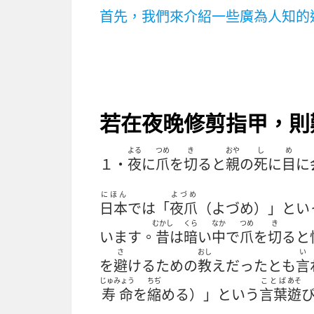
首先，我們來介紹一些廣為人知的
若在夜晚修剪指甲，則
よる
つめ
き
おや
し
め
１・
夜
に
爪
を
切
ると
親
の
死
に
目
に
にほん
よづめ
日本
では「
夜爪
（よづめ）」とい
むかし
くら
なか
つめ
き
います。
昔
は
暗
い
中
で
爪
を
切
ると
さ
おし
い
を
避
けるための
教
えだったとも
言
じゅみょう
ちぢ
ことば
あそ
寿命
を
縮
める）」という
言葉
遊