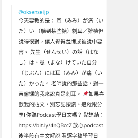
@oksenseijp
今天要教的是： 耳（みみ）が痛（い
た）い （聽到某些話）刺耳／難聽但
說得很對，讓人覺得羞愧或被說中要
害。 先生（せんせい）の話（はな
し）は、怠（まな）けていた自分
（じぶん）には耳（みみ）が痛（い
た）かった。 老師說的那些話，對一
直偷懶的我來說真是刺耳。
如果喜
歡我的貼文，別忘記按讚、追蹤跟分
享! 你聽Podcast學日文嗎？ 點連結：
https://bit.ly/4nQBccZ 放心podcast
後半段有中文解說 看逐字稿學習日