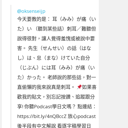
@oksenseijp
今天要教的是： 耳（みみ）が痛（い
た）い （聽到某些話）刺耳／難聽但
說得很對，讓人覺得羞愧或被說中要
害。 先生（せんせい）の話（はな
し）は、怠（まな）けていた自分
（じぶん）には耳（みみ）が痛（い
た）かった。 老師說的那些話，對一
直偷懶的我來說真是刺耳。
如果喜
歡我的貼文，別忘記按讚、追蹤跟分
享! 你聽Podcast學日文嗎？ 點連結：
https://bit.ly/4nQBccZ 放心podcast
後半段有中文解說 看逐字稿學習日