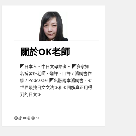
關於OK老師
◤日本人。中日文母語者。 ◤多家知
名補習班老師 / 翻譯、口譯 / 暢銷書作
家 / Podcaster ◤出版兩本暢銷書，≪
世界最強日文文法≫和≪圖解真正用得
到的日文≫。
Spotify
TikTok
YouTube
Threads
Instagram
連結