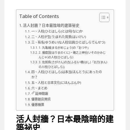
Table of Contents
活人封牆？日本最陰暗的建築祕史
一、人柱(ひとはしら)とは何(なに)か
二、人柱が生(う)まれた背景(はいけい)
三、有名(ゆうめい)な人柱伝説(ひとばしらでんせつ)
1. 丸亀城(まるがめじょう)の「おつや」
2. 播磨国(はりまのくに)・磯之上神社(いそのかみじ
んじゃ)の人柱(ひとばしら)
3. 佐賀県(さがけん)の古(ふる)い橋(はし)「お万(まん)
の人柱(ひとばしら)」
四、人柱(ひとはしら)は本当(ほんとう)にあったの
か？
五、人柱と日本文化(にほんぶんか)
六、まとめ
延伸閱讀
優惠飯店資訊
優惠機票
活人封牆？日本最陰暗的建
築祕史