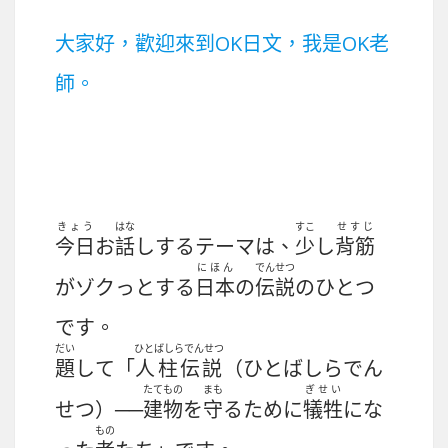
大家好，歡迎來到OK日文，我是OK老
師。
きょう
はな
すこ
せすじ
今日
お
話
しするテーマは、
少
し
背筋
にほん
でんせつ
がゾクっとする
日本
の
伝説
のひとつ
です。
だい
ひとばしらでんせつ
題
して「
人柱伝説
（ひとばしらでん
たてもの
まも
ぎせい
せつ）──
建物
を
守
るために
犠牲
にな
もの