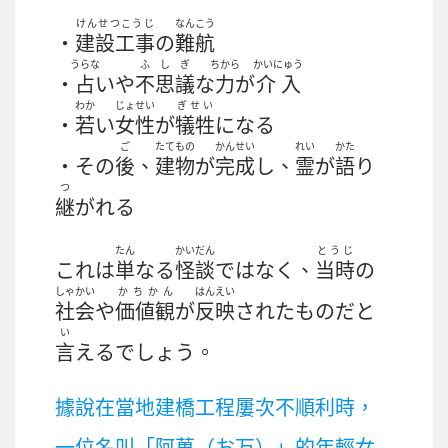
けんせつこうじ
なんこう
・
建設工事
の
難航
うらな
ふしぎ
ちから
かいにゅう
・
占
いや
不思議
な
力
が
介入
わか
じょせい
ぎせい
・
若
い
女性
が
犠牲
になる
ご
たてもの
かんせい
れい
かた
・その
後
、
建物
が
完成
し、
霊
が
語
り
つ
継
がれる
たん
かいだん
とうじ
これは
単
なる
怪談
ではなく、
当時
の
しゃかい
かちかん
はんえい
社会
や
価値観
が
反映
されたものだと
い
言
えるでしょう。
據說在當地建橋工程屢次不順利時，
一位名叫「阿萬（お万）」的年輕女