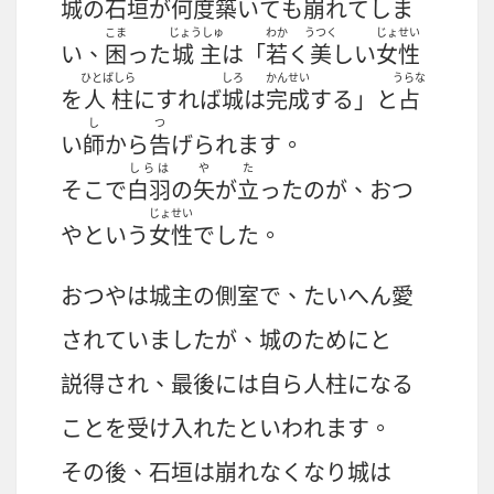
城
の
石垣
が
何度築
いても
崩
れてしま
こま
じょうしゅ
わか
うつく
じょせい
い、
困
った
城主
は「
若
く
美
しい
女性
ひとばしら
しろ
かんせい
うらな
を
人柱
にすれば
城
は
完成
する」と
占
し
つ
い
師
から
告
げられます。
しらは
や
た
そこで
白羽
の
矢
が
立
ったのが、おつ
じょせい
やという
女性
でした。
おつやは
城主
の
側室
で、たいへん
愛
されていましたが、
城
のためにと
説得
され、
最後
には
自
ら
人柱
になる
ことを
受
け
入
れたといわれます。
その
後
、
石垣
は
崩
れなくなり
城
は