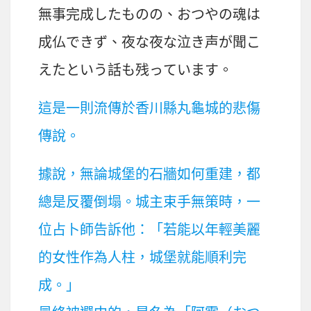
無事完成
したものの、おつやの
魂
は
成仏
できず、
夜
な
夜
な
泣
き
声
が
聞
こ
えたという
話
も
残
っています。
這是一則流傳於香川縣丸龜城的悲傷
傳說。
據說，無論城堡的石牆如何重建，都
總是反覆倒塌。城主束手無策時，一
位占卜師告訴他：「若能以年輕美麗
的女性作為人柱，城堡就能順利完
成。」