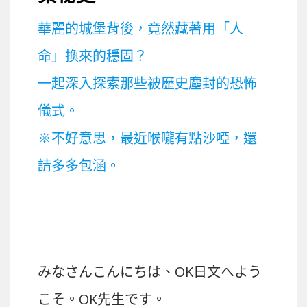
華麗的城堡背後，竟然藏著用「人
命」換來的穩固？
一起深入探索那些被歷史塵封的恐怖
儀式。
※不好意思，最近喉嚨有點沙啞，還
請多多包涵。
みなさんこんにちは、OK日文へよう
こそ。OK先生です。