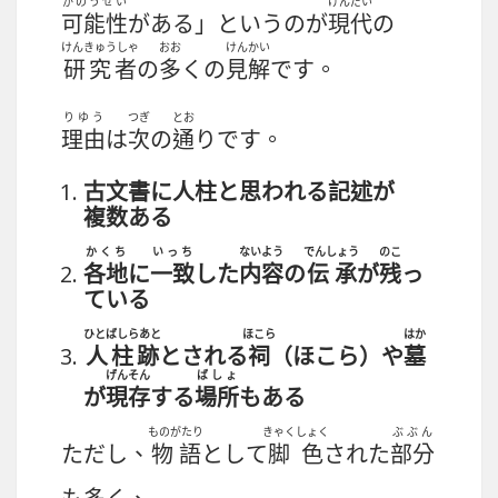
かのうせい
げんだい
可能性
がある」というのが
現代
の
けんきゅうしゃ
おお
けんかい
研究者
の
多
くの
見解
です。
りゆう
つぎ
とお
理由
は
次
の
通
りです。
古文書
に
人柱
と
思
われる
記述
が
複数
ある
かくち
いっち
ないよう
でんしょう
のこ
各地
に
一致
した
内容
の
伝承
が
残
っ
ている
ひとばしらあと
ほこら
はか
人柱跡
とされる
祠
（ほこら）や
墓
げんそん
ばしょ
が
現存
する
場所
もある
ものがたり
きゃくしょく
ぶぶん
ただし、
物語
として
脚色
された
部分