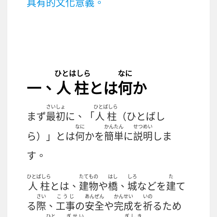
具有的文化意義。
ひとはしら
なに
一、
人柱
とは
何
か
さいしょ
ひとばしら
まず
最初
に、「
人柱
（ひとばし
なに
かんたん
せつめい
ら）」とは
何
かを
簡単
に
説明
しま
す。
ひとばしら
たてもの
はし
しろ
た
人柱
とは、
建物
や
橋
、
城
などを
建
て
さい
こうじ
あんぜん
かんせい
いの
る
際
、
工事
の
安全
や
完成
を
祈
るため
ひと
ぎせい
ぎしき