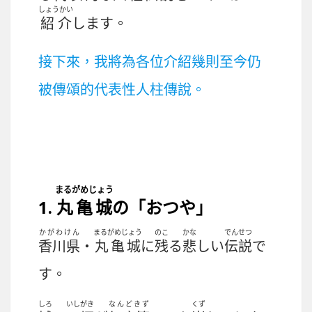
しょうかい
紹介
します。
接下來，我將為各位介紹幾則至今仍
被傳頌的代表性人柱傳說。
まるがめじょう
1.
丸亀城
の「おつや」
かがわけん
まるがめじょう
のこ
かな
でんせつ
香川県
・
丸亀城
に
残
る
悲
しい
伝説
で
す。
しろ
いしがき
なんどきず
くず