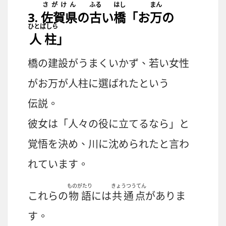
さがけん
ふる
はし
まん
3.
佐賀県
の
古
い
橋
「お
万
の
ひとばしら
人柱
」
橋
の
建設
がうまくいかず、
若
い
女性
がお
万
が
人柱
に
選
ばれたという
伝説
。
彼女
は「
人々
の
役
に
立
てるなら」と
覚悟
を決め、
川
に
沈
められたと
言
わ
れています。
ものがたり
きょうつうてん
これらの
物語
には
共通点
がありま
す。