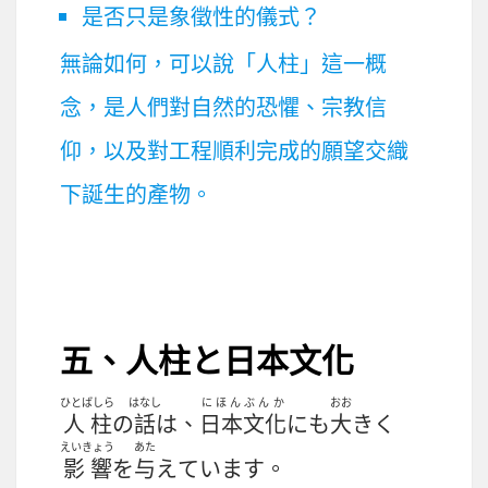
是否只是象徵性的儀式？
無論如何，可以說「人柱」這一概
念，是人們對自然的恐懼、宗教信
仰，以及對工程順利完成的願望交織
下誕生的產物。
五、
人柱
と
日本文化
ひとばしら
はなし
にほんぶんか
おお
人柱
の
話
は、
日本文化
にも
大
きく
えいきょう
あた
影響
を
与
えています。