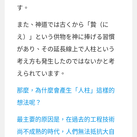
す。
また、
神道
では
古
くから「
贄
（に
え）」という
供物
を
神
に
捧
げる
習慣
があり、その
延長線上
で
人柱
という
考
え
方
も
発生
したのではないかと
考
えられています。
那麼，為什麼會產生「人柱」這樣的
想法呢？
最主要的原因是，在過去的工程技術
尚不成熟的時代，人們無法抵抗大自