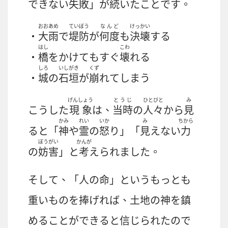
できない
失敗
」が
続
いたことです。
おおあめ
ていぼう
なんど
けっかい
・
大雨
で
堤防
が
何度
も
決壊
する
はし
こわ
・
橋
をかけてもすぐ
壊
れる
しろ
いしがき
くず
・
城
の
石垣
が
崩
れてしまう
げんしょう
とうじ
ひとびと
み
こうした
現象
は、
当時
の
人々
から
見
かみ
れい
いか
み
ちから
ると「
神
や
霊
の
怒
り」「
見
えない
力
ぼうがい
かんが
の
妨害
」と
考
えられました。
そして、「
人
の
命
」というもっとも
重
いものを
捧
げれば、
土地
の神を
鎮
めることができると
信
じられたので