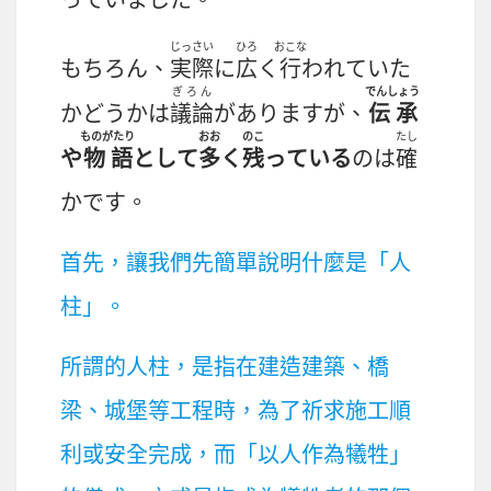
じっさい
ひろ
おこな
もちろん、
実際
に
広
く
行
われていた
ぎろん
でんしょう
かどうかは
議論
がありますが、
伝承
ものがたり
おお
のこ
たし
や
物語
として
多
く
残
っている
のは
確
かです。
首先，讓我們先簡單說明什麼是「人
柱」。
所謂的人柱，是指在建造建築、橋
梁、城堡等工程時，為了祈求施工順
利或安全完成，而「以人作為犧牲」