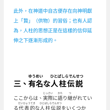
此外，在神道中自古便存在向神明獻
上「贄」（供物）的習俗；也有人認
為，人柱的思想正是在這樣的信仰延
伸之下逐漸形成的。
ゆうめい
ひとばしらでんせつ
三、
有名
な
人柱伝説
じっさい
かた
つ
ここからは、
実際
に
語
り
継
がれてい
だいひょうてき
ひとばしらでんせつ
る
代表的
な
人柱伝説
をいくつか