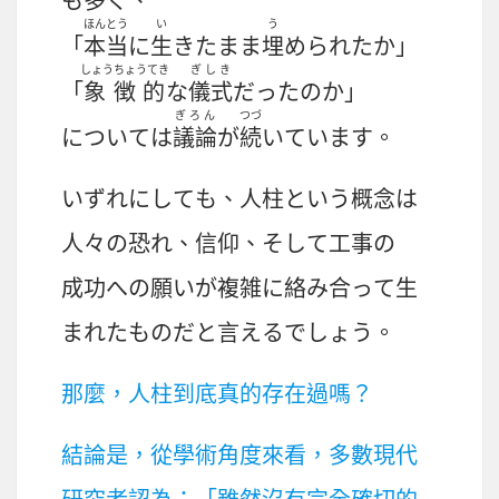
も多く、
ほんとう
い
う
「
本当
に
生
きたまま
埋
められたか」
しょうちょうてき
ぎしき
「
象徴的
な
儀式
だったのか」
ぎろん
つづ
については
議論
が
続
いています。
いずれにしても、
人柱
という
概念
は
人々
の
恐
れ、
信仰
、そして
工事
の
成功
への
願
いが
複雑
に
絡
み
合
って
生
まれたものだと
言
えるでしょう。
那麼，人柱到底真的存在過嗎？
結論是，從學術角度來看，多數現代