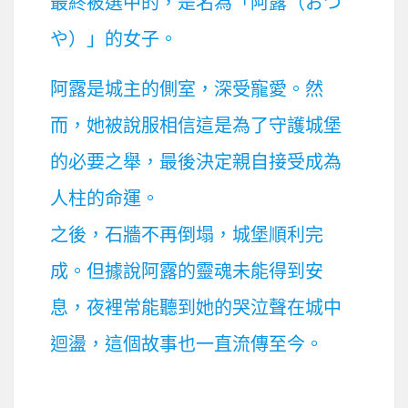
最終被選中的，是名為「阿露（おつ
や）」的女子。
阿露是城主的側室，深受寵愛。然
而，她被說服相信這是為了守護城堡
的必要之舉，最後決定親自接受成為
人柱的命運。
之後，石牆不再倒塌，城堡順利完
成。但據說阿露的靈魂未能得到安
息，夜裡常能聽到她的哭泣聲在城中
迴盪，這個故事也一直流傳至今。