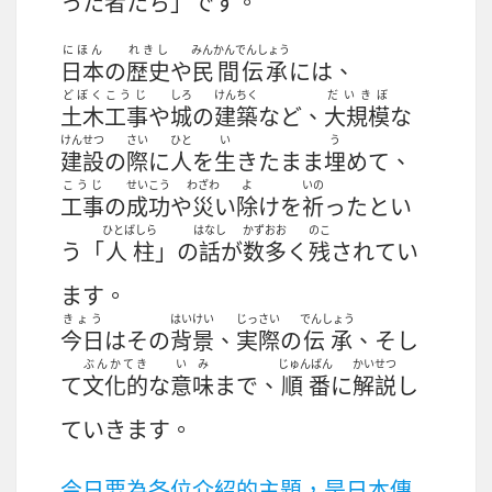
った
者
たち」です。
にほん
れきし
みんかんでんしょう
日本
の
歴史
や
民間伝承
には、
どぼくこうじ
しろ
けんちく
だいきぼ
土木工事
や
城
の
建築
など、
大規模
な
けんせつ
さい
ひと
い
う
建設
の
際
に
人
を
生
きたまま
埋
めて、
こうじ
せいこう
わざわ
よ
いの
工事
の
成功
や
災
い
除
けを
祈
ったとい
ひとばしら
はなし
かずおお
のこ
う「
人柱
」の
話
が
数多
く
残
されてい
ます。
きょう
はいけい
じっさい
でんしょう
今日
はその
背景
、
実際
の
伝承
、そし
ぶんかてき
いみ
じゅんばん
かいせつ
て
文化的
な
意味
まで、
順番
に
解説
し
ていきます。
今日要為各位介紹的主題，是日本傳