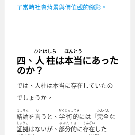
了當時社會背景與價值觀的縮影。
ひとはしら
ほんとう
四、
人柱
は
本当
にあった
のか？
では、
人柱
は
本当
に
存在
していたの
でしょうか。
けつろん
い
がくじゅつてき
かんぜん
結論
を
言
うと、
学術的
には「
完全
な
しょうこ
ぶぶんてき
そんざい
証拠
はないが、
部分的
に
存在
した