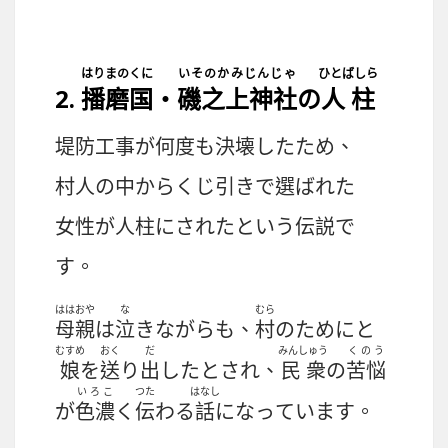
はりまのくに
いそのかみじんじゃ
ひとばしら
2.
播磨国
・
磯之上神社
の
人柱
堤防工事
が
何度
も
決壊
したため、
村人
の
中
からくじ
引
きで
選
ばれた
女性
が
人柱
にされたという
伝説
で
す。
ははおや
な
むら
母親
は
泣
きながらも、
村
のためにと
むすめ
おく
だ
みんしゅう
くのう
娘
を
送
り
出
したとされ、
民衆
の
苦悩
いろこ
つた
はなし
が
色濃
く
伝
わる
話
になっています。