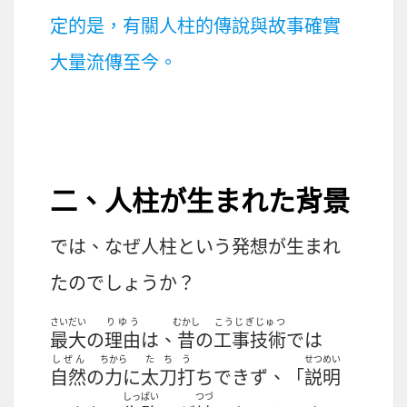
定的是，有關人柱的傳說與故事確實
大量流傳至今。
二、
人柱
が
生
まれた
背景
では、なぜ
人柱
という
発想
が
生
まれ
たのでしょうか？
さいだい
りゆう
むかし
こうじぎじゅつ
最大
の
理由
は、
昔
の
工事技術
では
しぜん
ちから
たちう
せつめい
自然
の
力
に
太刀打
ちできず、「
説明
しっぱい
つづ