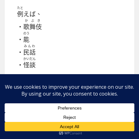
たと
例
えば、
かぶき
・
歌舞伎
のう
・
能
みんわ
・
民話
かいだん
・
怪談
げいのう
ものがたり
なか
ひとはしら
こうした
芸能
・
物語
の
中
に、
人柱
を
さくひん
かずおお
そんざい
テーマにした
作品
が
数多
く
存在
しま
す。
げんだい
じんじゃ
ほこら
また、
現代
の
神社
や
祠
には
ひとばしらでんせつ
くようひ