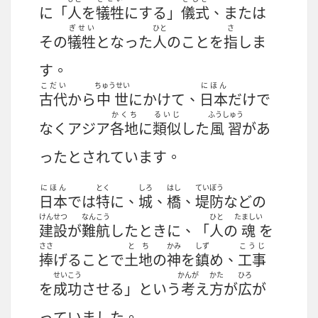
に「
人
を
犠牲
にする」
儀式
、または
ぎせい
ひと
さ
その
犠牲
となった
人
のことを
指
しま
す。
こだい
ちゅうせい
にほん
古代
から
中世
にかけて、
日本
だけで
かくち
るいじ
ふうしゅう
なくアジア
各地
に
類似
した
風習
があ
ったとされています。
にほん
とく
しろ
はし
ていぼう
日本
では
特
に、
城
、
橋
、
堤防
などの
けんせつ
なんこう
ひと
たましい
建設
が
難航
したときに、「
人
の
魂
を
ささ
とち
かみ
しず
こうじ
捧
げることで
土地
の
神
を
鎮
め、
工事
せいこう
かんが
かた
ひろ
を
成功
させる」という
考
え
方
が
広
が
っていました。