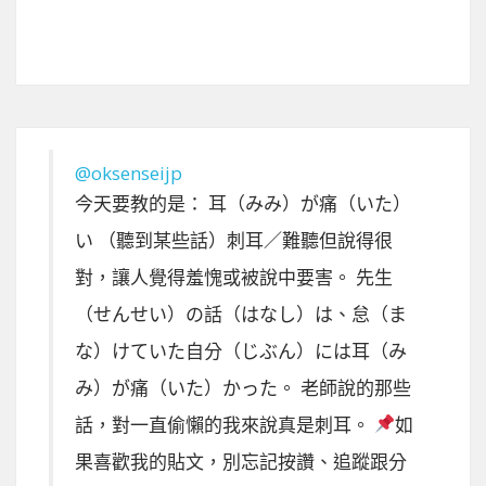
@oksenseijp
今天要教的是： 耳（みみ）が痛（いた）
い （聽到某些話）刺耳／難聽但說得很
對，讓人覺得羞愧或被說中要害。 先生
（せんせい）の話（はなし）は、怠（ま
な）けていた自分（じぶん）には耳（み
み）が痛（いた）かった。 老師說的那些
話，對一直偷懶的我來說真是刺耳。
如
果喜歡我的貼文，別忘記按讚、追蹤跟分